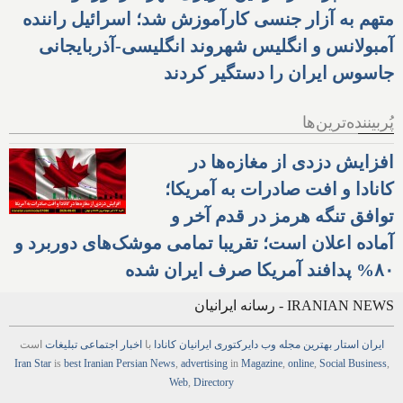
متهم به آزار جنسی کارآموزش شد؛ اسرائیل راننده
آمبولانس و انگلیس شهروند انگلیسی-آذربایجانی
جاسوس ایران را دستگیر کردند
پُربیننده‌ترین‌ها
افزایش دزدی از مغازه‌ها در
کانادا و افت صادرات به آمریکا؛
توافق تنگه هرمز در قدم آخر و
آماده اعلان است؛ تقریبا تمامی موشک‌های دوربرد و
۸۰% پدافند آمریکا صرف ایران شده
IRANIAN NEWS - رسانه ایرانیان
ایران استار
بهترین
مجله
وب
دایرکتوری
ایرانیان کانادا
با
اخبار
اجتماعی
تبلیغات
است
Iran Star
is
best Iranian Persian
News
,
advertising
in
Magazine
,
online
,
Social Business
,
Web
,
Directory