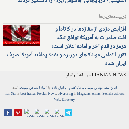
انگلیسی-آذربایجانی جاسوس ایران را دستگیر کردند
پُربیننده‌ترین‌ها
افزایش دزدی از مغازه‌ها در کانادا و
افت صادرات به آمریکا؛ توافق تنگه
هرمز در قدم آخر و آماده اعلان است؛
تقریبا تمامی موشک‌های دوربرد و ۸۰% پدافند آمریکا صرف
ایران شده
IRANIAN NEWS - رسانه ایرانیان
ایران استار
بهترین
مجله
وب
دایرکتوری
ایرانیان کانادا
با
اخبار
اجتماعی
تبلیغات
است
Iran Star
is
best Iranian Persian
News
,
advertising
in
Magazine
,
online
,
Social Business
,
Web
,
Directory