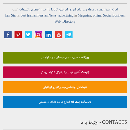
IRANIAN NEWS - رسانه ایرانیان
ایران استار
بهترین
مجله
وب
دایرکتوری
ایرانیان کانادا
با
اخبار
اجتماعی
تبلیغات
است
Iran Star
is
best Iranian Persian
News
,
advertising
in
Magazine
,
online
,
Social Business
,
Web
,
Directory
روزنامه
معتبر، متنوع، حرفه‌ای، بدون گرایش
تبلیغات آنلاین
فیس‌بوک، گوگل، تلگرام، ویدئو
شبکه‌های اجتماعی و دایرکتوری ایرانیان
وب‌سایت پیشرفته
انواع شرکت‌ها، افراد حقیقی
CONTACTS - ارتباط با ما