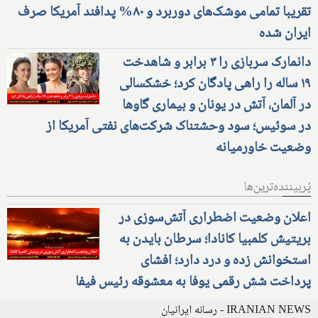
هرمز در قدم آخر و آماده اعلان است؛
تقریبا تمامی موشک‌های دوربرد و ۸۰% پدافند آمریکا صرف
ایران شده
دانمارک سربازی را ۳ برابر و شاهدخت
۱۹ ساله را راهی پادگان کرد؛ خشکسالی
در آلمان، آتش در یونان و بیماری گاوها
در سوئیس؛ سود وحشتناک شرکت‌های نفتی آمریکا از
وضعیت خاورمیانه
پُربیننده‌ترین‌ها
اعلان وضعیت اضطراری آتش‌سوزی در
بریتیش کلمبیا کانادا؛ سرطان بایدن به
استخوانش زده و درد دارد؛ افشای
پرداخت شش رقمی یوفا به معشوقه رئیس فیفا