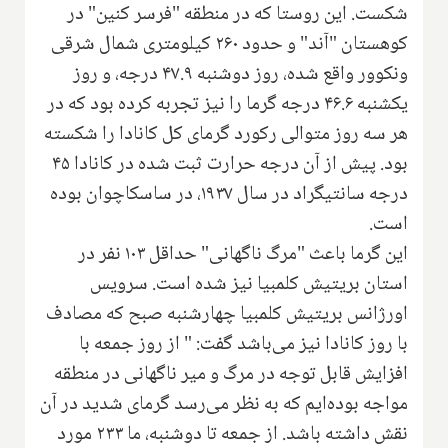
شکست. این روستا که در منطقه "فرسر کنین" در
کوهستان "آند" و حدود ۲۶۰ کیلومتری شمال شرقی
ونکوور واقع شده، روز دوشنبه ۴۷.۹ درجه، و روز
یکشنبه ۴۶.۶ درجه گرما را نیز تجربه کرده بود که در
هر سه روز متوالی رکورد گرمای کل کانادا را شکسته
بود. پیش از آن درجه حرارت ثبت شده در کانادا ۴۵
درجه سانتیگراد در سال ۱۹۳۷، در ساسکاچوان بوده
است.
این گرما باعث "مرگ ناگهانی" حداقل ۱۰۳ نفر در
استان بریتیش کلمبیا نیز شده است. سرویس
اورژانس بریتیش کلمبیا چهارشنبه صبح که مصادف
با روز کانادا نیز می‌باشد گفت: " از روز جمعه با
افزایش قابل توجه در مرگ و میر ناگهانی در منطقه
مواجه بوده‌ایم که به نظر می‌رسد گرمای شدید در آن
نقش داشته باشد. از جمعه تا دوشنبه، ما ۲۳۳ مورد