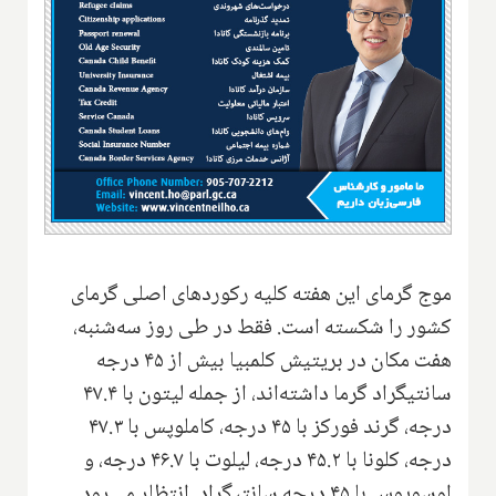
موج گرمای این هفته کلیه رکوردهای اصلی گرمای
کشور را شکسته است. فقط در طی روز سه‌شنبه،
هفت مکان در بریتیش کلمبیا بیش از ۴۵ درجه
سانتیگراد گرما داشته‌اند، از جمله لیتون با ۴۷.۴
درجه، گرند فورکز با ۴۵ درجه، کاملوپس با ۴۷.۳
درجه، کلونا با ۴۵.۲ درجه، لیلوت با ۴۶.۷ درجه، و
اوسویوس با ۴۵ درجه سانتیگراد. انتظار می‌رود