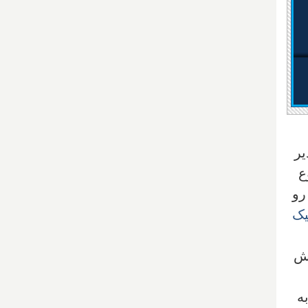
یر
ع
د دیگر رو
یک
یش
ه