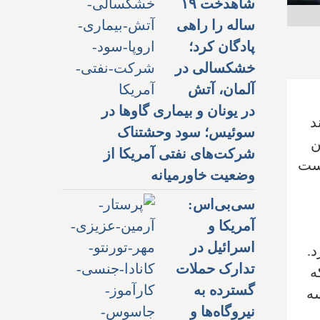
شاهدخت ۱۹
ساله را راهی
پادگان کرد؛
خشکسالی در
آلمان، آتش
در یونان و بیماری گاوها در
د
سوئیس؛ سود وحشتناک
ن
شرکت‌های نفتی آمریکا از
دست
وضعیت خاورمیانه
سی‌بی‌اس:
آمریکا و
اسرائیل در
ارد.
تدارک حملات
ه
گسترده به
سه
نیروگاه‌ها و