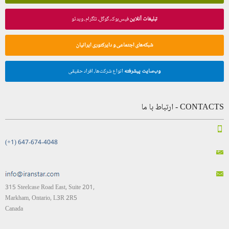
تبلیغات آنلاین
فیس‌بوک، گوگل، تلگرام، ویدئو
شبکه‌های اجتماعی و دایرکتوری ایرانیان
وب‌سایت پیشرفته
انواع شرکت‌ها، افراد حقیقی
CONTACTS - ارتباط با ما
(+1) 647-674-4048
315 Steelcase Road East, Suite 201,
Markham, Ontario, L3R 2R5
Canada