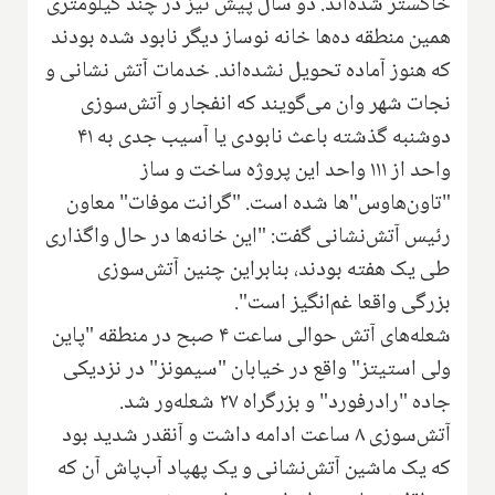
خاکستر شده‌اند. دو سال پیش نیز در چند کیلومتری
همین منطقه ده‌ها خانه نوساز دیگر نابود شده بودند
که هنوز آماده تحویل نشده‌اند. خدمات آتش نشانی و
نجات شهر وان می‌گویند که انفجار و آتش‌سوزی
دوشنبه گذشته باعث نابودی یا آسیب جدی به ۴۱
واحد از ۱۱۱ واحد این پروژه ساخت و ساز
"تاون‌هاوس"ها شده است. "گرانت موفات" معاون
رئیس آتش‌نشانی گفت: "این خانه‌ها در حال واگذاری
طی یک هفته بودند، بنابراین چنین آتش‌سوزی
بزرگی واقعا غم‌انگیز است".
شعله‌های آتش حوالی ساعت ۴ صبح در منطقه "پاین
ولی استیتز" واقع در خیابان "سیمونز" در نزدیکی
جاده "رادرفورد" و بزرگراه ۲۷ شعله‌ور شد.
آتش‌سوزی ۸ ساعت ادامه داشت و آنقدر شدید بود
که یک ماشین آتش‌نشانی و یک پهپاد آب‌پاش آن که