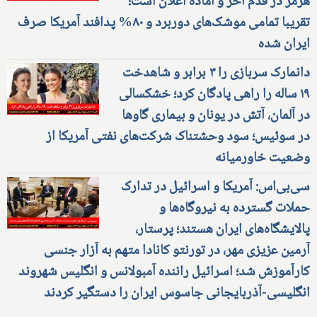
هرمز در قدم آخر و آماده اعلان است؛
تقریبا تمامی موشک‌های دوربرد و ۸۰% پدافند آمریکا صرف
ایران شده
دانمارک سربازی را ۳ برابر و شاهدخت
۱۹ ساله را راهی پادگان کرد؛ خشکسالی
در آلمان، آتش در یونان و بیماری گاوها
در سوئیس؛ سود وحشتناک شرکت‌های نفتی آمریکا از
وضعیت خاورمیانه
سی‌بی‌اس: آمریکا و اسرائیل در تدارک
حملات گسترده به نیروگاه‌ها و
پالایشگاه‌های ایران هستند؛ پرستار،
آرمین عزیزی مهر، در تورنتو کانادا متهم به آزار جنسی
کارآموزش شد؛ اسرائیل راننده آمبولانس و انگلیس شهروند
انگلیسی-آذربایجانی جاسوس ایران را دستگیر کردند