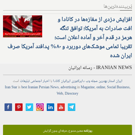
پُربیننده‌ترین‌ها
افزایش دزدی از مغازه‌ها در کانادا و
افت صادرات به آمریکا؛ توافق تنگه
هرمز در قدم آخر و آماده اعلان است؛
تقریبا تمامی موشک‌های دوربرد و ۸۰% پدافند آمریکا صرف
ایران شده
IRANIAN NEWS - رسانه ایرانیان
ایران استار
بهترین
مجله
وب
دایرکتوری
ایرانیان کانادا
با
اخبار
اجتماعی
تبلیغات
است
Iran Star
is
best Iranian Persian
News
,
advertising
in
Magazine
,
online
,
Social Business
,
Web
,
Directory
روزنامه
معتبر، متنوع، حرفه‌ای، بدون گرایش