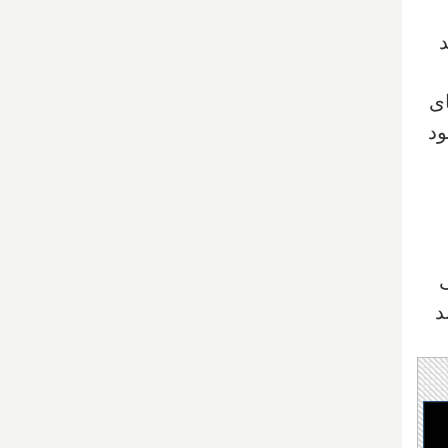
ای
ود
ک
د