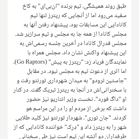
طبق روند همیشگی، تیم برنده "ان‌بی‌ای" به کاخ
سفید می‌رود اما از آنجایی که رپترز تنها تیم
کانادایی این مسابقات بود، پیشنهاد رفتن آنها به
مجلس کانادا از همه جا به مجلس و تیم سرازیر شد.
مجلس فدرال کانادا در آخرین جلسه رسمی‌اش به
این پیشنهاد واکنش نشان داد، مجلس همراه با
نمایندگان فریاد زد: "رپترز به پیش" (
Go Raptors
)،
اما اثری از دعوت تیم به مجلس نبود. در مقابل
"جاستین ترودو" به میدان شهرداری تورنتو رفت و
با سخنرانی‌اش در آنجا به رپترز تبریک گفت. در کنار
او "داگ فورد"، نخست وزیر انتاریو نیز حضور
داشت که برخی از مردم او را در این مراسم هو
کردند. "جان توری"، شهردار تورنتو نیز کلید طلایی
شهر را به رپترز داد و "دِرِک" خواننده کانادایی که از
طرفداران دو آتشه این تیم است نیز طی سخنانی