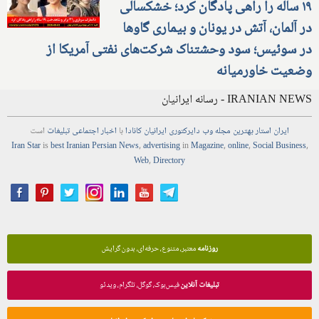
۱۹ ساله را راهی پادگان کرد؛ خشکسالی
در آلمان، آتش در یونان و بیماری گاوها
در سوئیس؛ سود وحشتناک شرکت‌های نفتی آمریکا از
وضعیت خاورمیانه
IRANIAN NEWS - رسانه ایرانیان
ایران استار
بهترین
مجله
وب
دایرکتوری
ایرانیان کانادا
با
اخبار
اجتماعی
تبلیغات
است
Iran Star
is
best Iranian Persian
News
,
advertising
in
Magazine
,
online
,
Social Business
,
Web
,
Directory
روزنامه
معتبر، متنوع، حرفه‌ای، بدون گرایش
تبلیغات آنلاین
فیس‌بوک، گوگل، تلگرام، ویدئو