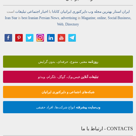
ایران استار
بهترین
مجله
وب
دایرکتوری
ایرانیان کانادا
با
اخبار
اجتماعی
تبلیغات
است
Iran Star
is
best Iranian Persian
News
,
advertising
in
Magazine
,
online
,
Social Business
,
Web
,
Directory
روزنامه
معتبر، متنوع، حرفه‌ای، بدون گرایش
تبلیغات آنلاین
فیس‌بوک، گوگل، تلگرام، ویدئو
شبکه‌های اجتماعی و دایرکتوری ایرانیان
وب‌سایت پیشرفته
انواع شرکت‌ها، افراد حقیقی
CONTACTS - ارتباط با ما