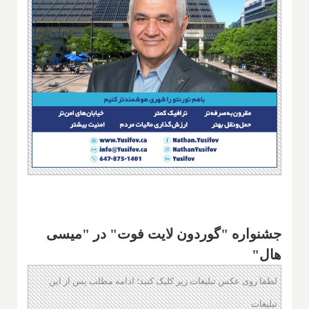
جشنواره "گوردون لایت فوت" در "میسی
هال"
لطفا روی عکس تبلیغات زیر کلیک کنید؛ ادامه مطلب پس از این
تبلیغات