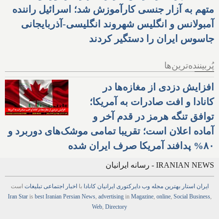
متهم به آزار جنسی کارآموزش شد؛ اسرائیل راننده
آمبولانس و انگلیس شهروند انگلیسی-آذربایجانی
جاسوس ایران را دستگیر کردند
پُربیننده‌ترین‌ها
افزایش دزدی از مغازه‌ها در
کانادا و افت صادرات به آمریکا؛
توافق تنگه هرمز در قدم آخر و
آماده اعلان است؛ تقریبا تمامی موشک‌های دوربرد و
۸۰% پدافند آمریکا صرف ایران شده
IRANIAN NEWS - رسانه ایرانیان
ایران استار
بهترین
مجله
وب
دایرکتوری
ایرانیان کانادا
با
اخبار
اجتماعی
تبلیغات
است
Iran Star
is
best Iranian Persian
News
,
advertising
in
Magazine
,
online
,
Social Business
,
Web
,
Directory