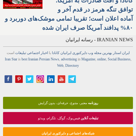
کانادا و افت صادرات به آمریکا؛
توافق تنگه هرمز در قدم آخر و
آماده اعلان است؛ تقریبا تمامی موشک‌های دوربرد و
۸۰% پدافند آمریکا صرف ایران شده
IRANIAN NEWS - رسانه ایرانیان
ایران استار
بهترین
مجله
وب
دایرکتوری
ایرانیان کانادا
با
اخبار
اجتماعی
تبلیغات
است
Iran Star
is
best Iranian Persian
News
,
advertising
in
Magazine
,
online
,
Social Business
,
Web
,
Directory
روزنامه
معتبر، متنوع، حرفه‌ای، بدون گرایش
تبلیغات آنلاین
فیس‌بوک، گوگل، تلگرام، ویدئو
شبکه‌های اجتماعی و دایرکتوری ایرانیان