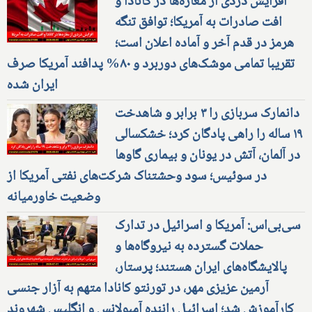
افزایش دزدی از مغازه‌ها در کانادا و
افت صادرات به آمریکا؛ توافق تنگه
هرمز در قدم آخر و آماده اعلان است؛
تقریبا تمامی موشک‌های دوربرد و ۸۰% پدافند آمریکا صرف
ایران شده
دانمارک سربازی را ۳ برابر و شاهدخت
۱۹ ساله را راهی پادگان کرد؛ خشکسالی
در آلمان، آتش در یونان و بیماری گاوها
در سوئیس؛ سود وحشتناک شرکت‌های نفتی آمریکا از
وضعیت خاورمیانه
سی‌بی‌اس: آمریکا و اسرائیل در تدارک
حملات گسترده به نیروگاه‌ها و
پالایشگاه‌های ایران هستند؛ پرستار،
آرمین عزیزی مهر، در تورنتو کانادا متهم به آزار جنسی
کارآموزش شد؛ اسرائیل راننده آمبولانس و انگلیس شهروند