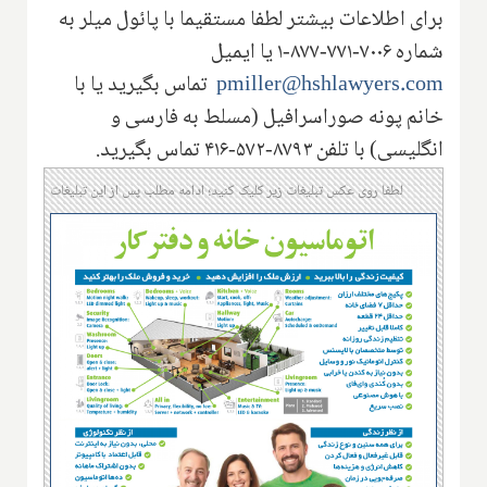
برای اطلاعات بیشتر لطفا مستقیما با پائول میلر به
شماره
۱-۸۷۷-۷۷۱-۷۰۰۶
یا ایمیل
pmiller@hshlawyers.com
تماس بگیرید یا با
خانم پونه صوراسرافیل (مسلط به فارسی و
انگلیسی) با تلفن
۴۱۶-۵۷۲-۸۷۹۳
تماس بگیرید.
لطفا روی عکس تبلیغات زیر کلیک کنید؛ ادامه مطلب پس از این تبلیغات