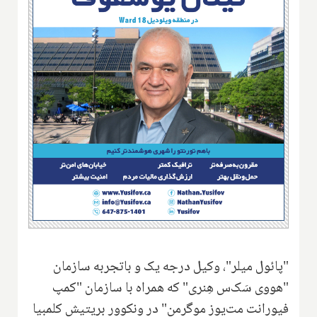
"پائول میلر"، وکیل درجه یک و باتجربه سازمان
"هووی سَک‌س هِنری" که همراه با سازمان "کمپ
فیورانت مت‌یوز موگرمن" در ونکوور بریتیش کلمبیا