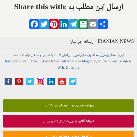
Share this with: ارسال این مطلب به
Facebook
Twitter
Pinterest
LinkedIn
Telegram
Balatarin
Email
Share
IRANIAN NEWS - رسانه ایرانیان
ایران استار
بهترین
مجله
وب
دایرکتوری
ایرانیان کانادا
با
اخبار
اجتماعی
تبلیغات
است
Iran Star
is
best Iranian Persian
News
,
advertising
in
Magazine
,
online
,
Social Business
,
Web
,
Directory
روزنامه
معتبر، متنوع، حرفه‌ای، بدون گرایش
تبلیغات آنلاین
فیس‌بوک، گوگل، تلگرام، ویدئو
شبکه‌های اجتماعی و دایرکتوری ایرانیان