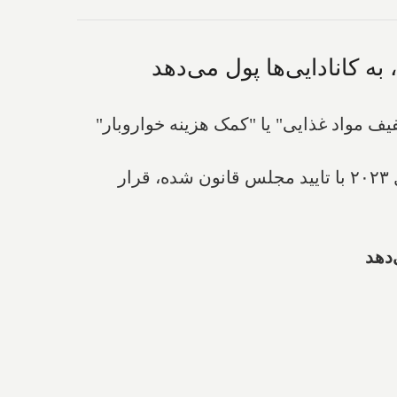
فقط برای یکبار به نام "تخفیف مواد غذایی" یا "کمک هزینه خواروبار"
ماه‌ها پس از تصویب این بسته کمکی که برای اولین‌بار در تاریخ به‌عنوان بخشی از بودجه فدرال سال ۲۰۲۳ با تایید مجلس قانون شده، قرار