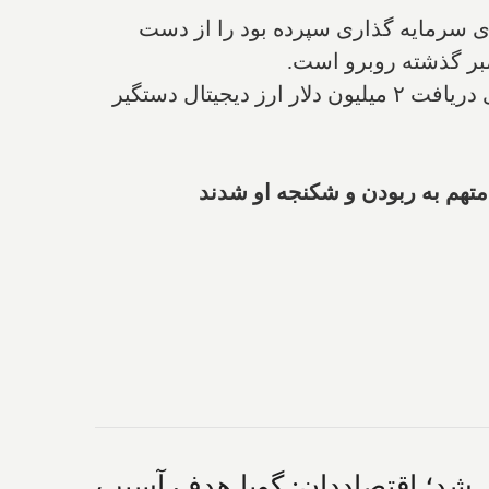
 هزاران دلار به "پادشاه رمزارز دیجیتالی" "آیدن پلترسکی" ۲۴ ساله، برای سرمایه گذاری سپرده بود را از دست
مبر گذشته روبرو است.
طبق اسناد دادگاه، "آکیل هیوود" به اتهام ربودن آیدن و تهدید مدیر ناظر بر ورشکستگی در تلاش برای دریافت ۲ میلیون دلار ارز دیجیتال دستگیر
قوی شد؛ اقتصاددان: گویا هدف آسیب