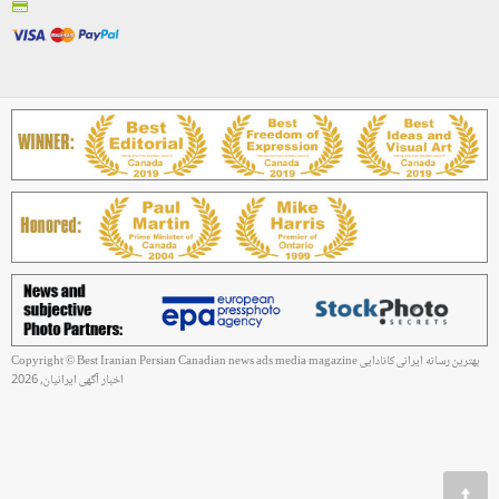
Copyright © Best Iranian Persian Canadian news ads media magazine بهترین رسانه ایرانی کانادایی
اخبار آگهی ایرانیان, 2026