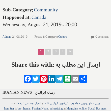
Sub-Category
:
Community
Happened at
:
Canada
Wednesday, August 21, 2019 - 20:00
Admin
,
21.08.2019
|
Posted in
Category
:
Culture
0 comment
Pages
1
2
3
Share this with: ارسال این مطلب به
Facebook
Twitter
Pinterest
LinkedIn
Telegram
Balatarin
Email
Share
IRANIAN NEWS - رسانه ایرانیان
ایران استار
بهترین
مجله
وب
دایرکتوری
ایرانیان کانادا
با
اخبار
اجتماعی
تبلیغات
است
Iran Star
is
best Iranian Persian
News
,
advertising
in
Magazine
,
online
,
Social Business
,