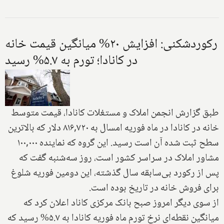
رکوردشکنی: افزایش ۲۰% میانگین قیمت خانه
در کانادا؛ تورم به ۵.۷% رسید
طبق گزارش انجمن املاک و مستغلات کانادا، قیمت متوسط
خانه در کانادا در ماه فوریه امسال به ۸۱۶,۷۲۰ دلار که بالاترین
سطح ثبت شده آن است رسید. این گروه که نماینده ۱۰۰,۰۰۰
مشاور املاک در سراسر کشور است، روز سه‌شنبه گفت که
پس از رکورد بی‌سابقه سال گذشته، این دومین فوریه شلوغ
برای فروش خانه در تاریخ بوده است.
از سوی دیگر امروز صبح بانک مرکزی کاناد اعلان کرد که
میانگین نقطه‌ای نرخ تورم ماه فوریه کانادا به ۵.۷% رسید که