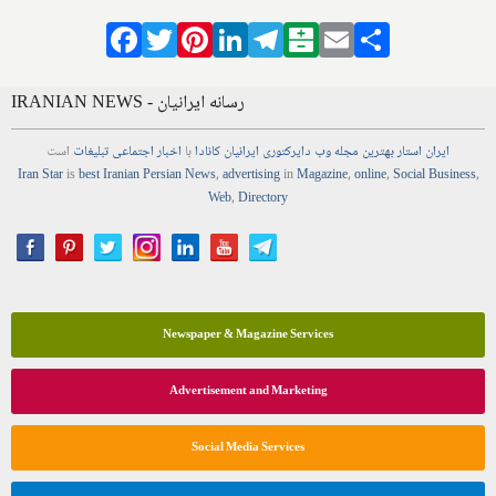
Facebook
Twitter
Pinterest
LinkedIn
Telegram
Balatarin
Email
Share
IRANIAN NEWS - رسانه ایرانیان
ایران استار
بهترین
مجله
وب
دایرکتوری
ایرانیان کانادا
با
اخبار
اجتماعی
تبلیغات
است
Iran Star
is
best Iranian Persian
News
,
advertising
in
Magazine
,
online
,
Social Business
,
Web
,
Directory
Newspaper & Magazine Services
Advertisement and Marketing
Social Media Services