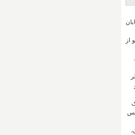
ابان
 از
ر
ک
یس
،