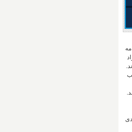
مه
د
د.
ب
گیر کند.
م جدی