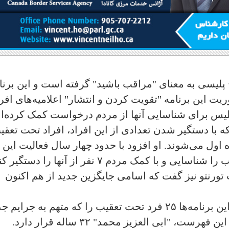
یج پلیسی به معنای "مراقب باشید" گرفته است و این برنا
یت این برنامه "تقویت کردن و انتشار" اعلامیه‌های افرا
س برای شناسایی آنها از مردم درخواست کمک کرده‌ان
 با دستگیر شدن تعدادی از این افراد، افراد تحت تعقی
ایگزین آنها در این لیست ۲۵ نفره اول می‌شوند. او افزود با حدود چهار سال فعالیت این
برنامه توانسته ۱۸ نفر از افراد تحت تعقیب را شناسایی و با کمک مردم ۷ نفر از آنها را دست
ورنتو نیز گفت که اسامی جایگزین جدید از هم اکنون
در طی یک کنفرانس خبری و طی آخرین این برنامه‌ها ۲۵ فرد تحت تعقیب را که متهم به جرای
مختلف هستند، معرفی شدند که در رأس این فهرست، "ابی العزیز محمد" ۳۲ ساله قرار دارد.