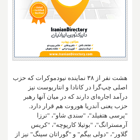
هشت نفر از ۳۸ نماینده نیودموکرات که حزب
اصلی چپ‌گرا در کانادا و انتاریوست نیز
درآمد اجاره‌ای دارند که در میان آنها رهبر
حزب یعنی آندریا هوروت هم قرار دارد.
"پرسی هتفیلد"، "سندی شاو"، "ترزا
آرمسترانگ"، "بوتیلا کارپوچه"، "کریس
گلاور"، "دولی بیگم" و "گوراتان سینگ" نیز از