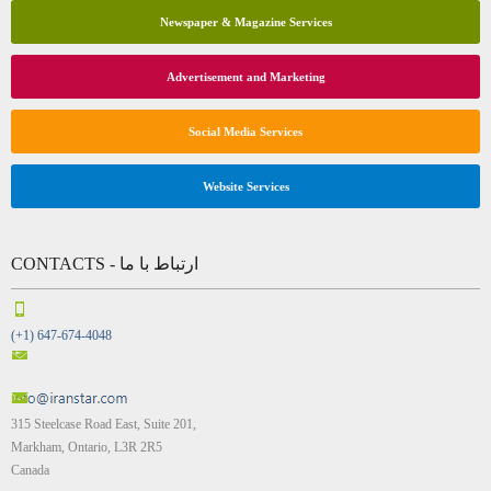
Newspaper & Magazine Services
Advertisement and Marketing
Social Media Services
Website Services
CONTACTS - ارتباط با ما
(+1) 647-674-4048
315 Steelcase Road East, Suite 201,
Markham, Ontario, L3R 2R5
Canada