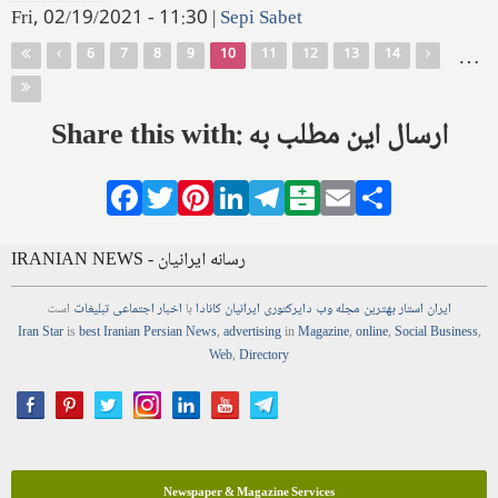
Fri, 02/19/2021 - 11:30
|
Sepi Sabet
Pages
…
6
7
8
9
10
11
12
13
14
Share this with: ارسال این مطلب به
Facebook
Twitter
Pinterest
LinkedIn
Telegram
Balatarin
Email
Share
IRANIAN NEWS - رسانه ایرانیان
ایران استار
بهترین
مجله
وب
دایرکتوری
ایرانیان کانادا
با
اخبار
اجتماعی
تبلیغات
است
Iran Star
is
best Iranian Persian
News
,
advertising
in
Magazine
,
online
,
Social Business
,
Web
,
Directory
Newspaper & Magazine Services