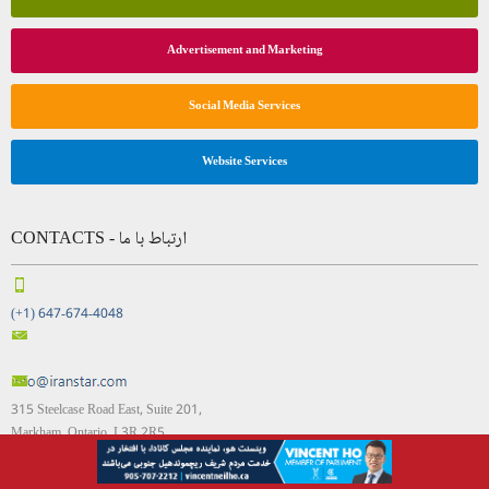
Advertisement and Marketing
Social Media Services
Website Services
CONTACTS - ارتباط با ما
(+1) 647-674-4048
315 Steelcase Road East, Suite 201,
Markham, Ontario, L3R 2R5
Canada