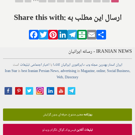
Share this with: ارسال این مطلب به
Facebook
Twitter
Pinterest
LinkedIn
Telegram
Balatarin
Email
Share
IRANIAN NEWS - رسانه ایرانیان
ایران استار
بهترین
مجله
وب
دایرکتوری
ایرانیان کانادا
با
اخبار
اجتماعی
تبلیغات
است
Iran Star
is
best Iranian Persian
News
,
advertising
in
Magazine
,
online
,
Social Business
,
Web
,
Directory
روزنامه
معتبر، متنوع، حرفه‌ای، بدون گرایش
تبلیغات آنلاین
فیس‌بوک، گوگل، تلگرام، ویدئو