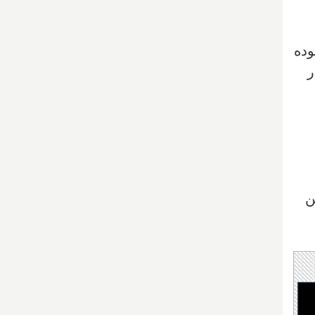
وده
ر
ن