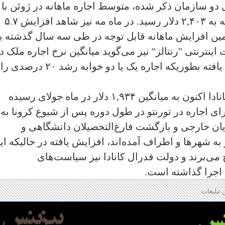
 دو سازمان ذکر شده، متوسط اجاره ماهانه در ژوئن با
افزایش ۱۹ درصدی از ماهی ۲,۰۱۸ دلار به به ۲,۴۰۳ دلار رسید. در ماه مه نیز شاهد افزایش ۵.۷
ین افزایش ماهانه قابل توجه در طی سه سال گذشته ب
ترنتی "رنتالز" نیز می‌گوید میانگین نرخ اجاره ملک د
تورنتو طی یک سال حداقل ۲۴% افزایش یافته بطوریکه اجاره یک یا دو خوابه رشد ۲۰ درصدی را
متوسط اجاره برای همه انواع املاک در کانادا اکنون به میانگین ۱,۹۳۴ دلار در ماه جولای رسیده
ی اجاره در تورنتو در طول دوره پس از شیوع کرونا به
ان خارجی و بازگشت فارغ‌التحصیلان دانشگاهی و
 به شهرها و اطراف آمده‌اند، افزایش یافته در حالیکه ای
ی‌برند و دولت فدرال کانادا نیز سیاست‌های
 اجرا گذاشته است.
 تبلیغات