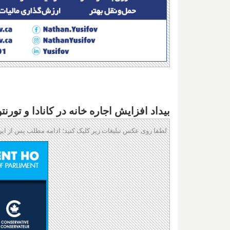
بیداد افزایش اجاره خانه در کانادا و تورنتو: افزایش ۱۹% در ماه ژوئن، ۲۴%
لطفا روی عکس تبلیغات زیر کلیک کنید؛ ادامه مطلب پس از این