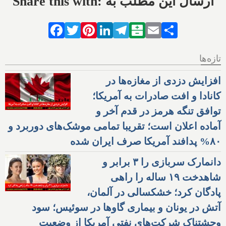
Share this with: ارسال این مطلب به
Facebook
Twitter
Pinterest
LinkedIn
Telegram
Balatarin
Email
Share
تازه‌ها
افزایش دزدی از مغازه‌ها در
کانادا و افت صادرات به آمریکا؛
توافق تنگه هرمز در قدم آخر و
آماده اعلان است؛ تقریبا تمامی موشک‌های دوربرد و
۸۰% پدافند آمریکا صرف ایران شده
دانمارک سربازی را ۳ برابر و
شاهدخت ۱۹ ساله را راهی
پادگان کرد؛ خشکسالی در آلمان،
آتش در یونان و بیماری گاوها در سوئیس؛ سود
وحشتناک شرکت‌های نفتی آمریکا از وضعیت