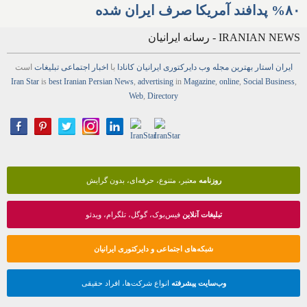
۸۰% پدافند آمریکا صرف ایران شده
IRANIAN NEWS - رسانه ایرانیان
ایران استار
بهترین
مجله
وب
دایرکتوری
ایرانیان کانادا
با
اخبار
اجتماعی
تبلیغات
است
Iran Star
is
best Iranian Persian
News
,
advertising
in
Magazine
,
online
,
Social Business
,
Web
,
Directory
روزنامه
معتبر، متنوع، حرفه‌ای، بدون گرایش
تبلیغات آنلاین
فیس‌بوک، گوگل، تلگرام، ویدئو
شبکه‌های اجتماعی و دایرکتوری ایرانیان
وب‌سایت پیشرفته
انواع شرکت‌ها، افراد حقیقی