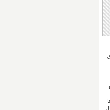
ک
ا
ل‌