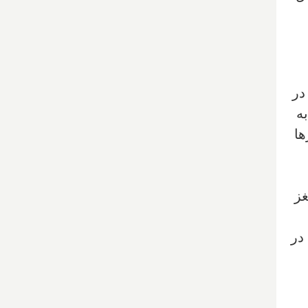
در
ه
ها
غز
در