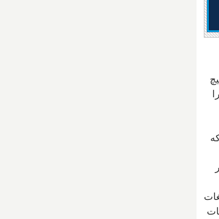
یچ
ا
ه
غات
ات