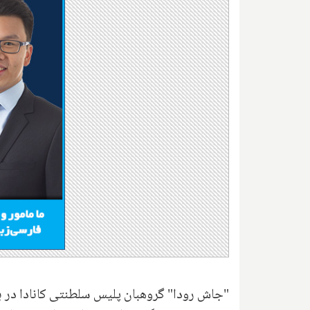
"جاش رودا" گروهبان پلیس سلطنتی کانادا در بیان