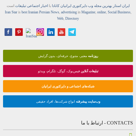
ایران استار
بهترین
مجله
وب
دایرکتوری
ایرانیان کانادا
با
اخبار
اجتماعی
تبلیغات
است
Iran Star
is
best Iranian Persian
News
,
advertising
in
Magazine
,
online
,
Social Business
,
Web
,
Directory
روزنامه
معتبر، متنوع، حرفه‌ای، بدون گرایش
تبلیغات آنلاین
فیس‌بوک، گوگل، تلگرام، ویدئو
شبکه‌های اجتماعی و دایرکتوری ایرانیان
وب‌سایت پیشرفته
انواع شرکت‌ها، افراد حقیقی
CONTACTS - ارتباط با ما