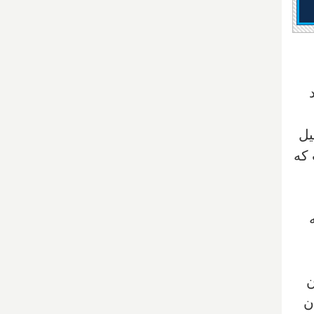
یل
 که
ن
ن