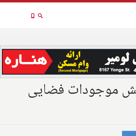
اه برلین آلمان: ناسا ۵۰ سال پیش موجودات فضایی