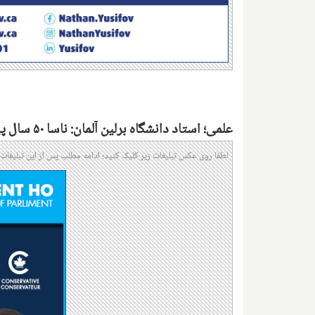
علمی؛ استاد دانشگاه برلین آلمان: ناسا ۵۰ سال پیش موجودات فضایی را کشف کرد اما بطور تصادفی آن را کُشت
لطفا روی عکس تبلیغات زیر کلیک کنید؛ ادامه مطلب پس از این تبلیغات