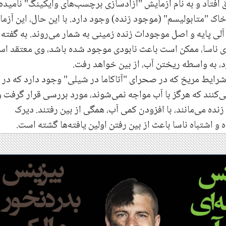
ین تجربه بالقوه مرگبار در دهه ۱۹۷۰ اتفاق افتاد و به نام آزمایش "آزادسازی برچسب‌های وایکینگ" نامیده
 خاک "متابولیسم" (موجود زنده) وجود دارد. با این حال، این آزم
د آلی پایه و اصل موجودات زنده زمینی به شمار می‌روند. به گفته
 ناسا، ممکن است باعث نابودی موجود شده باشد، وی معتقد ا
 به واسطه ریختن آب، از بین خواهد رفت.
ایط مریخ که در صحرای "آتاکاما در شیلی" وجود دارد که در 
کنند که هرگز با آب مواجه نمی‌شوند، مورد بررسی قرار گرفت و
زنده می‌مانند، با افزودن کمی آب، همگی از بین رفتند. دیرک
و اشتباه ناسا باعث از بین رفتن اولین یافته‌ها گشته است.