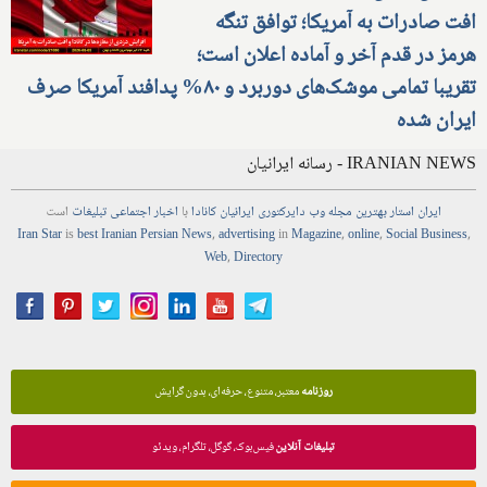
افت صادرات به آمریکا؛ توافق تنگه
هرمز در قدم آخر و آماده اعلان است؛
تقریبا تمامی موشک‌های دوربرد و ۸۰% پدافند آمریکا صرف
ایران شده
IRANIAN NEWS - رسانه ایرانیان
ایران استار
بهترین
مجله
وب
دایرکتوری
ایرانیان کانادا
با
اخبار
اجتماعی
تبلیغات
است
Iran Star
is
best Iranian Persian
News
,
advertising
in
Magazine
,
online
,
Social Business
,
Web
,
Directory
روزنامه
معتبر، متنوع، حرفه‌ای، بدون گرایش
تبلیغات آنلاین
فیس‌بوک، گوگل، تلگرام، ویدئو