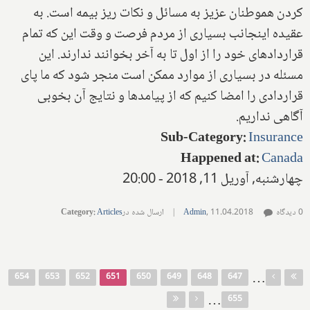
کردن هموطنان عزیز به مسائل و نکات ریز بیمه است. به
عقیده اینجانب بسیاری از مردم فرصت و وقت این که تمام
قراردادهای خود را از اول تا به آخر بخوانند ندارند. این
مسئله در بسیاری از موارد ممکن است منجر شود که ما پای
قراردادی را امضا کنیم که از پیامدها و نتایج آن بخوبی
آگاهی نداریم.
Sub-Category
:
Insurance
Happened at
:
Canada
چهارشنبه, آوریل 11, 2018 - 20:00
0 دیدگاه
11.04.2018
,
Admin
|
ارسال شده در
Articles
:
Category
صفحه‌ها
…
654
653
652
651
650
649
648
647
…
655