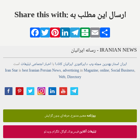
Share this with: ارسال این مطلب به
Facebook
Twitter
Pinterest
LinkedIn
Telegram
Balatarin
Email
Share
IRANIAN NEWS - رسانه ایرانیان
ایران استار
بهترین
مجله
وب
دایرکتوری
ایرانیان کانادا
با
اخبار
اجتماعی
تبلیغات
است
Iran Star
is
best Iranian Persian
News
,
advertising
in
Magazine
,
online
,
Social Business
,
Web
,
Directory
روزنامه
معتبر، متنوع، حرفه‌ای، بدون گرایش
تبلیغات آنلاین
فیس‌بوک، گوگل، تلگرام، ویدئو