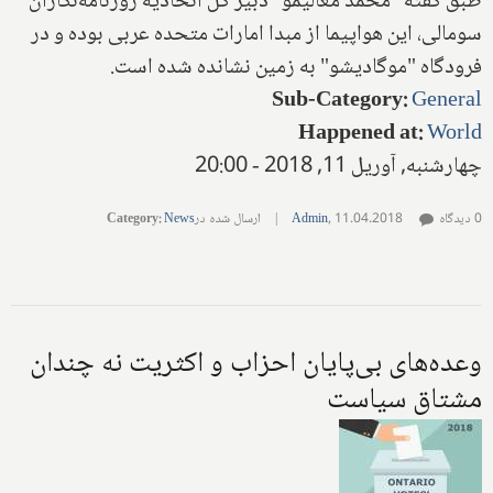
طبق گفته "محمد معالیمو" دبیر کل اتحادیه روزنامه‌نگاران
سومالی، این هواپیما از مبدا امارات متحده عربی بوده و در
فرودگاه "موگادیشو" به زمین نشانده شده است.‌
Sub-Category
:
General
Happened at
:
World
چهارشنبه, آوریل 11, 2018 - 20:00
0 دیدگاه
11.04.2018
,
Admin
|
ارسال شده در
News
:
Category
وعده‌های بی‌پایان احزاب و اکثریت نه چندان
مشتاق سیاست