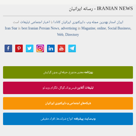
IRANIAN NEWS - رسانه ایرانیان
ایران استار
بهترین
مجله
وب
دایرکتوری
ایرانیان کانادا
با
اخبار
اجتماعی
تبلیغات
است
Iran Star
is
best Iranian Persian
News
,
advertising
in
Magazine
,
online
,
Social Business
,
Web
,
Directory
روزنامه
معتبر، متنوع، حرفه‌ای، بدون گرایش
تبلیغات آنلاین
فیس‌بوک، گوگل، تلگرام، ویدئو
شبکه‌های اجتماعی و دایرکتوری ایرانیان
وب‌سایت پیشرفته
انواع شرکت‌ها، افراد حقیقی