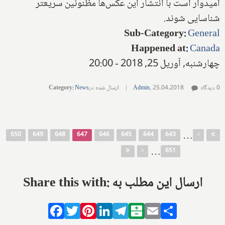
امیدوار است با انتشار این عکس‌ها مظنونین سریعتر
شناسایی شوند.
Sub-Category
:
General
Happened at
:
Canada
چهارشنبه, آوریل 25, 2018 - 20:00
0 دیدگاه
25.04.2018
,
Admin
|
ارسال شده در
News
:
Category
صفحه‌ها
…
650
649
648
647
646
645
644
643
…
651
Share this with: ارسال این مطلب به
Facebook
Twitter
Pinterest
LinkedIn
Telegram
Balatarin
Email
Share