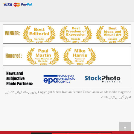
Copyright © Best Iranian Persian Canadian news ads media magazine بهترین رسانه ایرانی کانادایی
اخبار آگهی ایرانیان, 2026