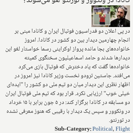
کانادا در ونکوور و تورنتو لغو می‌شوند؟
در پی اعلان دو فدراسیون فوتبال ایران و کانادا مبنی بر
انجام چهارمین دیدار بین دو کشور در کانادا، امروز
خانواده‌های بجا مانده پرواز اوکراینی رسما خواستار لغو این
دیدارها شدند و حامد اسماعیلیون سخنگوی کمیته
خانواده‌ها گفت که یاد دخترش که فوتبال بازی می‌کرد
می‌افتد. جاستین ترودو نخست وزیر کانادا نیز امروز در
اظهار نظری این دیدار میان دو تیم ملی دو کشور را "ایده‌ای
خیلی خوب" ارزیابی نکرد. قرار بود که تیم ملی فوتبال ایران
دو مسابقه در کانادا برگزار کند: در ۵ جون برابر با ۱۵ خرداد
در ونکوور و سپس یک دیدار با رقیبی که هنوز معرفی نشده
در تورنتو.
Sub-Category
:
Political
,
Flight