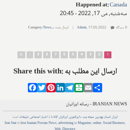
Happened at
:
Canada
سه‌شنبه, می 17, 2022 - 20:45
0 دیدگاه
17.05.2022
,
Admin
|
ارسال شده در
News
:
Category
صفحه‌ها
9
8
7
6
5
4
3
2
1
Share this with: ارسال این مطلب به
Facebook
Twitter
Pinterest
LinkedIn
Telegram
Balatarin
Email
Share
IRANIAN NEWS - رسانه ایرانیان
ایران استار
بهترین
مجله
وب
دایرکتوری
ایرانیان کانادا
با
اخبار
اجتماعی
تبلیغات
است
Iran Star
is
best Iranian Persian
News
,
advertising
in
Magazine
,
online
,
Social Business
,
Web
,
Directory