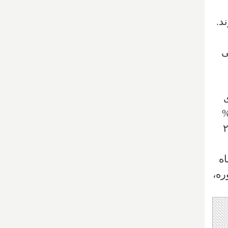
د.
ی
ی
ده است. این در مقایسه با بالاترین سطح ۴۰ ساله که به میزان ۶.۸%
یمت‌ها در سال ۲۰۲۳
اه
ره،