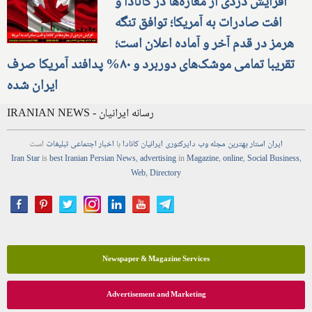
افزایش دزدی از مغازه‌ها در کانادا و
افت صادرات به آمریکا؛ توافق تنگه
هرمز در قدم آخر و آماده اعلان است؛
تقریبا تمامی موشک‌های دوربرد و ۸۰% پدافند آمریکا صرف
ایران شده
IRANIAN NEWS - رسانه ایرانیان
ایران استار
بهترین
مجله
وب
دایرکتوری
ایرانیان کانادا
با
اخبار
اجتماعی
تبلیغات
است
Iran Star
is
best Iranian Persian
News
,
advertising
in
Magazine
,
online
,
Social Business
,
Web
,
Directory
Newspaper & Magazine Services
Advertisement and Marketing