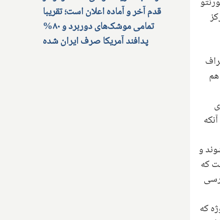
ورنتو
قدم آخر و آماده اعلان است؛ تقریبا
کز
تمامی موشک‌های دوربرد و ۸۰%
پدافند آمریکا صرف ایران شده
راف
هم
ی
آنکه
ند و
ست که
ترسی
ژه که