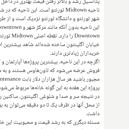
پتانسیل رشد و بالاتر رفتن قیمت بهتری در داخل ت
ناحیه
Midtown
تورنتو است. این ناحیه که در شما
شهر تورنتو و دانشگاه تورنتو نزدیک است و از طر
این ناحیه بدون آنکه مانند مرکز شهر و
owntown
Downtown
را دارد. نقطه اصلی
Midtown
تورنت
خیابان اگلینتون ساخته شده‌اند شاهد بیشترین اف
خریداران زیادتری دارند.
اگرچه در این ناحیه، بیشترین پروژه‌ها آپارتمان و
فروش عرضه می‌شود که تاون‌هاوس هستند و به ش
مجبور باشید هر سال هزاران دلار بابت‌
ntenance
پروژه این هفته به این گونه خانه‌ها مربوط می‌شود
در نتیجه سر و صدا و شلوغی اگلینتون، ساکنین را
از محل آنها در ظرف یک تا دو دقیقه می‌توان به ب
داشت.
مسئله دیگری که به رشد قیمت و محبوبیت این خان