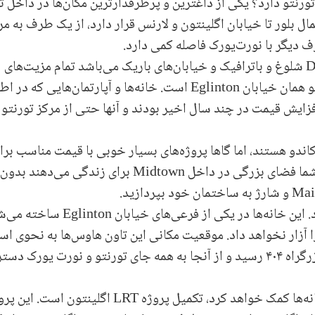
ورنتو دارد؟ یکی از داغترین و پرطرفدارترین مکان‌ها در داخل ت
ل بلور تا خیابان اگلینتون و لارنس قرار دارد، از یک طرف به مر
ف دیگر با نورت‌یورک فاصله کمی دارد.
D
شلوغ و باترافیک و خیابان‌های باریک می‌باشد تمام مزیت‌های
و همان خیابان
Eglinton
است. خانه‌ها و آپارتمان‌هایی که در اط
زایش قیمت در چند سال اخیر بودند و آنها حتی از مرکز تورنتو 
 کاندو هستند، اما گاها پروژه‌های بسیار خوبی با قیمت مناسب برا
ما فضای بزرگی در داخل
Midtown
برای زندگی می‌دهند بدون 
Mai
و شارژ به ساختمان خود بپردازید.
. این خانه‌ها در یکی از فرعی‌های خیابان
Eglinton
ساخته می‌شو
 آزار نخواهد داد. موقعیت مکانی این تاون هاوس‌ها به نحوی ا
زرگراه
۴۰۴
رسید و از آنجا به همه جای تورنتو و نورت یورک دس
ه‌ها کمک خواهد کرد، تکمیل پروژه
LRT
اگلینتون است. این پرو