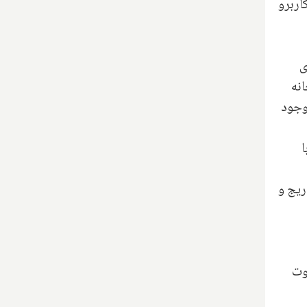
اربرو
ای
نه
وجود
ا
ریج و
وت