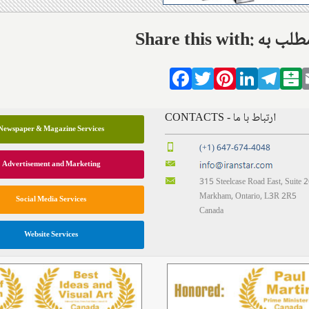
ال این مطلب به
Facebook
Twitter
Pinterest
LinkedIn
Tele
B
CONTACTS - ارتباط با ما
Newspaper & Magazine Services
(+1) 647-674-4048
Advertisement and Marketing
315 Steelcase Road East, Suite 
Markham, Ontario, L3R 2R5
Social Media Services
Canada
Website Services