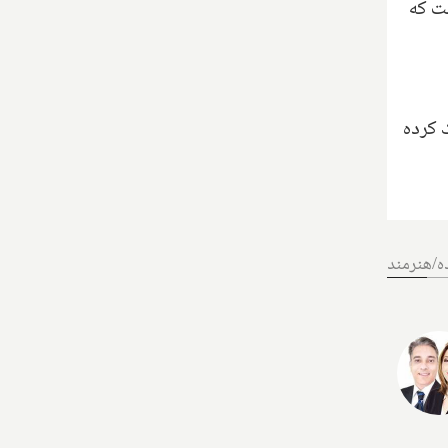
 و حدود ۱۱۰ دلار در ماه است که
 کرده
ه/هنرمند