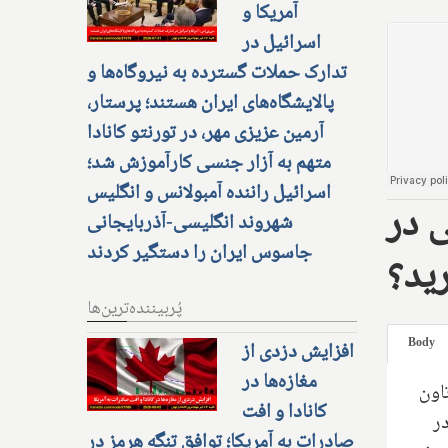
آمریکا و
اسرائیل در
تدارک حملات گسترده به نیروگاه‌ها و
پالایشگاه‌های ایران هستند؛ پرستار،
آرمین عزیزی مهر، در تورنتو کانادا
متهم به آزار جنسی کارآموزش شد؛
اسرائیل راننده آمبولانس و انگلیس
 در
شهروند انگلیسی-آذربایجانی
جاسوس ایران را دستگیر کردند
ید؟
پُربیننده‌ترین‌ها
Body
افزایش دزدی از
مغازه‌ها در
اون
کانادا و افت
ر
صادرات به آمریکا؛ توافق تنگه هرمز در