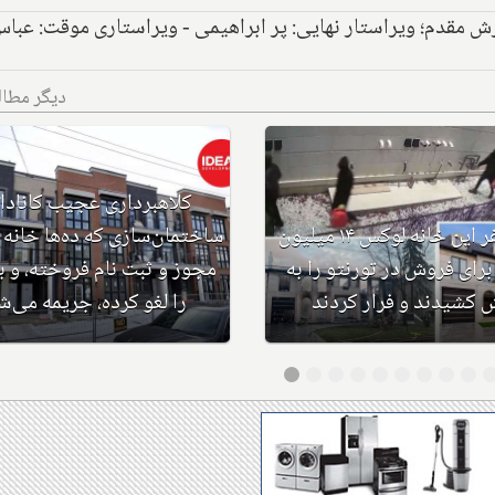
رش مقدم؛ ویراستار نهایی: پر ابراهیمی - ویراستاری موقت: عبا
دیگر مطا
این ۴ نفر 
ان مناطق توریستی کانادا
دلاری برای فروش در تورنتو ر
 ترک این مناطق هستند؟
آتش کشیدند و فرار کردن