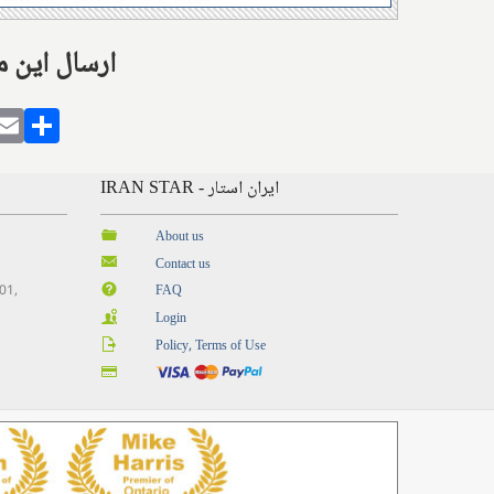
Share this with: ارس
gram
alatarin
Email
Share
IRAN STAR - ایران استار
About us
Contact us
201,
FAQ
Login
Policy, Terms of Use