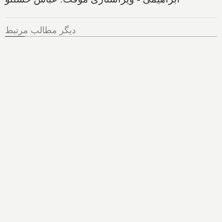
دیگر مطالب مرتبط
کلاهبرداری عجیب کانادایی:
ساختمان‌سازی که ده‌ها خانه را
بدون مجوز و ثبت نام فروخته، و
بسیاری را لغو کرده، جریمه
می‌شود