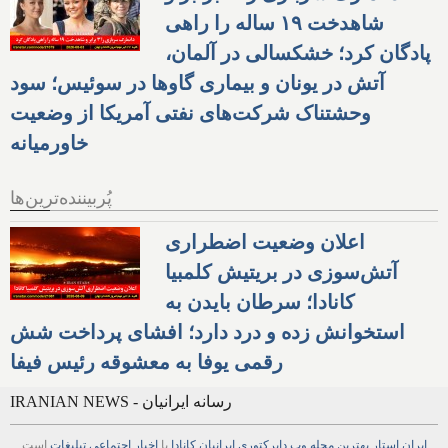
شاهدخت ۱۹ ساله را راهی
پادگان کرد؛ خشکسالی در آلمان،
آتش در یونان و بیماری گاوها در سوئیس؛ سود
وحشتناک شرکت‌های نفتی آمریکا از وضعیت
خاورمیانه
پُربیننده‌ترین‌ها
اعلان وضعیت اضطراری
آتش‌سوزی در بریتیش کلمبیا
کانادا؛ سرطان بایدن به
استخوانش زده و درد دارد؛ افشای پرداخت شش
رقمی یوفا به معشوقه رئیس فیفا
IRANIAN NEWS - رسانه ایرانیان
ایران استار
بهترین
مجله
وب
دایرکتوری
ایرانیان کانادا
با
اخبار
اجتماعی
تبلیغات
است