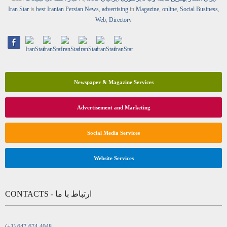
Iran Star
is
best Iranian Persian
News
,
advertising
in
Magazine
,
online
,
Social Business
,
Web
,
Directory
Newspaper & Magazine Services
Advertisement and Marketing
Social Media Services
Website Services
CONTACTS - ارتباط با ما
(+1) 647-674-4048