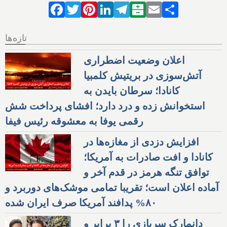
Facebook
Twitter
Pinterest
LinkedIn
Telegram
Balatarin
Email
Share
تازه‌ها
اعلان وضعیت اضطراری
آتش‌سوزی در بریتیش کلمبیا
کانادا؛ سرطان بایدن به
استخوانش زده و درد دارد؛ افشای پرداخت شش
رقمی یوفا به معشوقه رئیس فیفا
افزایش دزدی از مغازه‌ها در
کانادا و افت صادرات به آمریکا؛
توافق تنگه هرمز در قدم آخر و
آماده اعلان است؛ تقریبا تمامی موشک‌های دوربرد و
۸۰% پدافند آمریکا صرف ایران شده
دانمارک سربازی را ۳ برابر و