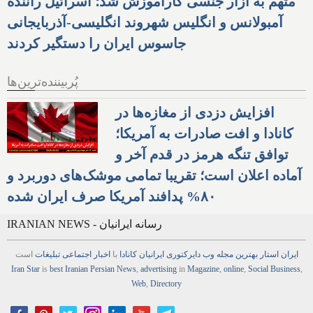
متهم به آزار جنسی کارآموزش شد؛ اسرائیل راننده
آمبولانس و انگلیس شهروند انگلیسی-آذربایجانی
جاسوس ایران را دستگیر کردند
پُربیننده‌ترین‌ها
افزایش دزدی از مغازه‌ها در
کانادا و افت صادرات به آمریکا؛
توافق تنگه هرمز در قدم آخر و
آماده اعلان است؛ تقریبا تمامی موشک‌های دوربرد و
۸۰% پدافند آمریکا صرف ایران شده
IRANIAN NEWS - رسانه ایرانیان
ایران استار
بهترین
مجله
وب
دایرکتوری
ایرانیان کانادا
با
اخبار
اجتماعی
تبلیغات
است
Iran Star
is
best Iranian Persian
News
,
advertising
in
Magazine
,
online
,
Social Business
,
Web
,
Directory