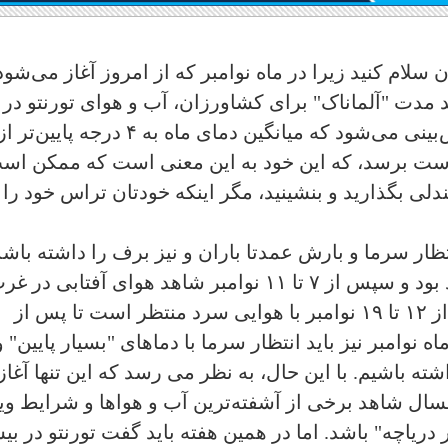
 سلام کنید زیرا در ماه نوامبر که از امروز آغاز می‌شود
 مدت "آلماناک" برای کشاورزان، آب و هوای تورنتو در
نوامبر بسیار برفی و سرد خواهد بود. پیش‌بینی می‌شود که میانگین دمای ماه به ۴ درجه پایین‌تر 
جه سانتی‌گراد است برسد، که این خود به این معنی است که ممکن ا
لی بگذارید و بنشینید، مگر اینکه خودتان تراس خود را 
واند انتظار سرما و بارش عمدتا باران و نیز برف را داشته باشد
به دنبال آن بارش کوتاهی در شرق خواهد بود و سپس از ۷ تا ۱۱ نوامبر شاهد هوای آفتابی در
استان با دمایی ملایم‌تر خواهیم بود. برف از ۱۲ تا ۱۹ نوامبر با هوایی سرد منتظر است تا پس از
ه نوامبر نیز باید انتظار سرما با دماهای "بسیار پایین" و
ه باشیم. با این حال، به نظر می رسد که این تنها آغاز
امسال شاهد برخی از آشفته‌ترین آب و هواها و شرایط وی
ثر دریاچه" باشد. اما در همین هفته باید گفت تورنتو در بی