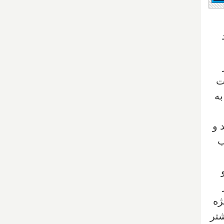
از
ست
به
 و
 غرب
ژه
شتر