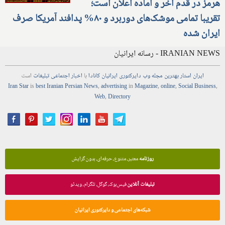
هرمز در قدم آخر و آماده اعلان است؛
تقریبا تمامی موشک‌های دوربرد و ۸۰% پدافند آمریکا صرف
ایران شده
IRANIAN NEWS - رسانه ایرانیان
ایران استار
بهترین
مجله
وب
دایرکتوری
ایرانیان کانادا
با
اخبار
اجتماعی
تبلیغات
است
Iran Star
is
best Iranian Persian
News
,
advertising
in
Magazine
,
online
,
Social Business
,
Web
,
Directory
روزنامه
معتبر، متنوع، حرفه‌ای، بدون گرایش
تبلیغات آنلاین
فیس‌بوک، گوگل، تلگرام، ویدئو
شبکه‌های اجتماعی و دایرکتوری ایرانیان