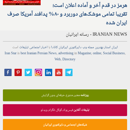
هرمز در قدم آخر و آماده اعلان است؛
تقریبا تمامی موشک‌های دوربرد و ۸۰% پدافند آمریکا صرف
ایران شده
IRANIAN NEWS - رسانه ایرانیان
ایران استار
بهترین
مجله
وب
دایرکتوری
ایرانیان کانادا
با
اخبار
اجتماعی
تبلیغات
است
Iran Star
is
best Iranian Persian
News
,
advertising
in
Magazine
,
online
,
Social Business
,
Web
,
Directory
روزنامه
معتبر، متنوع، حرفه‌ای، بدون گرایش
تبلیغات آنلاین
فیس‌بوک، گوگل، تلگرام، ویدئو
شبکه‌های اجتماعی و دایرکتوری ایرانیان