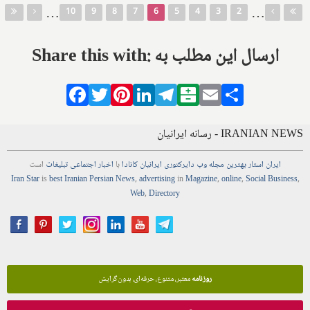
…
…
10
9
8
7
6
5
4
3
2
Share this with: ارسال این مطلب به
Facebook
Twitter
Pinterest
LinkedIn
Telegram
Balatarin
Email
Share
IRANIAN NEWS - رسانه ایرانیان
ایران استار
بهترین
مجله
وب
دایرکتوری
ایرانیان کانادا
با
اخبار
اجتماعی
تبلیغات
است
Iran Star
is
best Iranian Persian
News
,
advertising
in
Magazine
,
online
,
Social Business
,
Web
,
Directory
روزنامه
معتبر، متنوع، حرفه‌ای، بدون گرایش