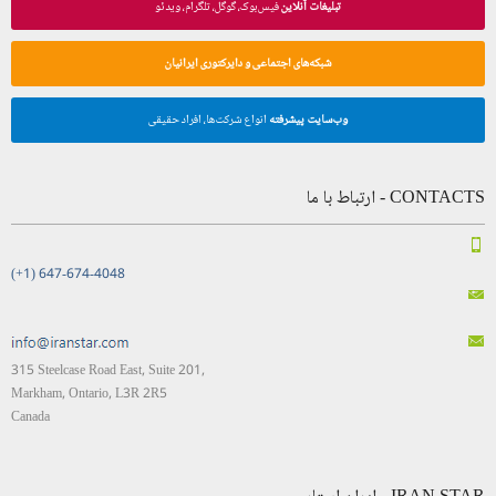
تبلیغات آنلاین
فیس‌بوک، گوگل، تلگرام، ویدئو
شبکه‌های اجتماعی و دایرکتوری ایرانیان
وب‌سایت پیشرفته
انواع شرکت‌ها، افراد حقیقی
CONTACTS - ارتباط با ما
(+1) 647-674-4048
315 Steelcase Road East, Suite 201,
Markham, Ontario, L3R 2R5
Canada