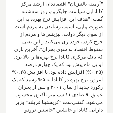
"آرمینه یالنیزیان" اقتصاددان ارشد مرکز
کانادایی سیاست جایگزین، روز سه‌شنبه
گفت: "هدف این افزایش نرخ بهره، به این
صورت پیاپی، آسیب رساندن به مردم است.
از سوی دیگر دولت، بیزینس‌ها و مردم از
خرج کردن خودداری می‌کنند و این یعنی
سقوط اقتصاد به سوی بحران". آخرین باری
که بانک مرکزی کانادا نرخ بهره‌ها را بالا برد،
اوایل ماه پیش بود که یک چهارم درصد
(۰.۲۵%) افزایش داده بود. با افزایش ۰.۲۵%
امروز، نرخ بهره در کانادا به ۵% رسید که یک
رکورد جدید از سال ۲۰۰۱ و پس از بحران
عمیق اقتصادی ۱۱ سپتامبر تاکنون محسوب
می‌شود. گفتنی‌ست "کریستینا فریلند" وزیر
دارایی کانادا و جانشین "جاستین ترودو"