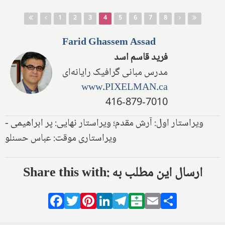
Pages
1
2
3
4
5
6
7
8
Farid Ghassem Assad
فرید قاسم اسد
مدرس مبانی گرافیک رایانه‌ای
www.PIXELMAN.ca
416-879-7010
ویراستار اول: آرش مقدم؛ ویراستار نهایی: پر ابراهیمی -
ویراستاری موقت: عباس حسنلو
Share this with: ارسال این مطلب به
Facebook
Twitter
Pinterest
LinkedIn
Telegram
Balatarin
Email
Share