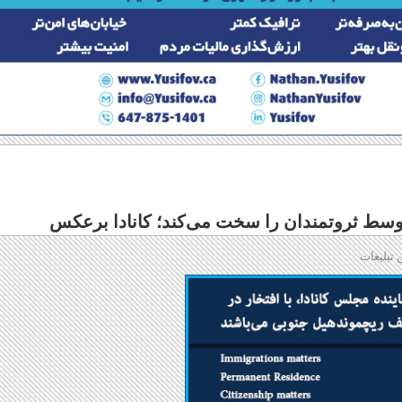
وسط ثروتمندان را سخت می‌کند؛ کانادا برعکس
 تبلیغات