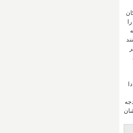
ان
 دارد را
ه
ند
ر
ا
دجه
شان