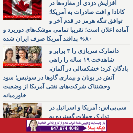
افزایش دزدی از مغازه‌ها در
کانادا و افت صادرات به آمریکا؛
توافق تنگه هرمز در قدم آخر و
آماده اعلان است؛ تقریبا تمامی موشک‌های دوربرد و
۸۰% پدافند آمریکا صرف ایران شده
دانمارک سربازی را ۳ برابر و
شاهدخت ۱۹ ساله را راهی
پادگان کرد؛ خشکسالی در آلمان،
آتش در یونان و بیماری گاوها در سوئیس؛ سود
وحشتناک شرکت‌های نفتی آمریکا از وضعیت
خاورمیانه
سی‌بی‌اس: آمریکا و اسرائیل در
تدارک حملات گسترده به
نیروگاه‌ها و پالایشگاه‌های ایران