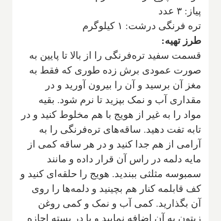
پياز: ۳ عدد
تره‌ فرنگی درشت: ۱ كيلوگرم
طرز تهیه:
قسمت سفيد تره‌فرنگی را از بالا تا پايين به
صورت عمودی برش زده طوری كه فقط به
مغز آن برسيد و آن را بيرون آوريد و در
مقداری آب و نمک بپزيد تا نرم شود. بقيه
مواد را به غير از هويج با هم مخلوط كنيد و در
تابه تفت دهيد. ساقه‌های تره‌فرنگی را به
آرامی از هم جدا كنيد و در هر ساقه كمی از
مايه دلمه در راس آن قرار داده و مانند
سمبوسه مثلثی ببنديد. هويج را حلقه‌ای کنید و
كف قابلمه كنار هم بچینید و دلمه‌ها را روی
آن بگذارید‌. کمی آب و نمک و كمی روغن
زيتون به آن اضافه نمایید و با در بسته اجازه