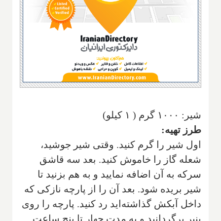
شير: ۱۰۰۰ گرم ( ۱ کیلو)
طرز تهیه:
اول شير را گرم کنید‌. وقتی شير جوشید‌،
شعله گاز را خاموش كنيد. بعد سه‌ قاشق
سركه به آن اضافه نمایید و به هم بزنيد تا
شير بريده شود. بعد آن را از پارچه نازكی كه
داخل آبكش گذاشته‌اید رد كنيد. پارچه را روی
پنير برگردانيد و به مدت چهار تا پنج ساعت