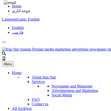
Home
جوجه انارى
Language
Lang
: English
English
فارسی
Menu
Home
About Iran Star
Services
Newspaper and Magazine
Advertisement and Marketing
Social Media
FAQ
Contact us
All Archives