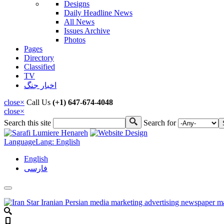
Designs
Daily Headline News
All News
Issues Archive
Photos
Pages
Directory
Classified
TV
اخبار جنگ
close
×
Call Us
(+1) 647-674-4048
close
×
Search this site
Search for
Search form
Language
Lang
: English
English
فارسی