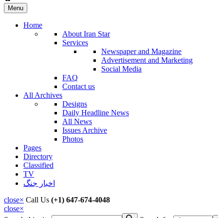
Menu
Home
About Iran Star
Services
Newspaper and Magazine
Advertisement and Marketing
Social Media
FAQ
Contact us
All Archives
Designs
Daily Headline News
All News
Issues Archive
Photos
Pages
Directory
Classified
TV
اخبار جنگ
close
×
Call Us
(+1) 647-674-4048
close
×