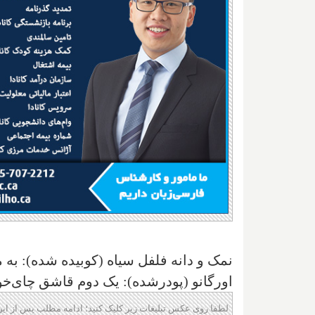
نمک و دانه فلفل سیاه (کوبیده شده): به م
اورگانو (پودرشده): یک دوم قاشق چای‌خ
لطفا روی عکس تبلیغات زیر کلیک کنید؛ ادامه مطلب پس از این