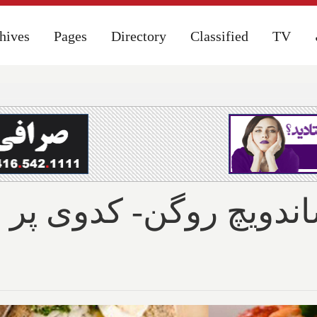
hives
hives
Pages
Pages
Directory
Directory
Classified
Classified
TV
TV
دویچ روگن- کدوی پر ش