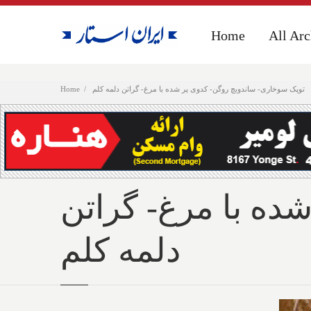
Home
Home
All Arc
All Arc
توپک سوخاری- ساندویچ روگن- کدوی پر شده با مرغ- گراتن دلمه کلم
Home
ده با مرغ- گراتن
دلمه کلم