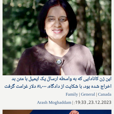
این زن کانادایی که به واسطه ارسال یک ایمیل با متن بد
اخراج شده بود، با شکایت از دادگاه، ۸۱,۰۰۰ دلار غرامت گرفت
Family
|
General
|
Canada
Arash Moghaddam
|
23.12.2023, 19:33: