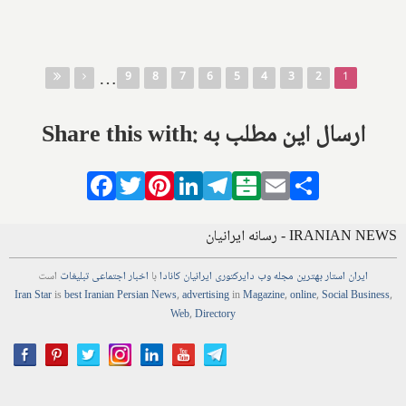
صفحه‌ها
…
9
8
7
6
5
4
3
2
1
Share this with: ارسال این مطلب به
Facebook
Twitter
Pinterest
LinkedIn
Telegram
Balatarin
Email
Share
IRANIAN NEWS - رسانه ایرانیان
ایران استار
بهترین
مجله
وب
دایرکتوری
ایرانیان کانادا
با
اخبار
اجتماعی
تبلیغات
است
Iran Star
is
best Iranian Persian
News
,
advertising
in
Magazine
,
online
,
Social Business
,
Web
,
Directory