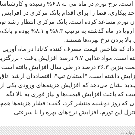
دهه ۱۹۹۰ تا بحال در حال رشد و افزایش است. نرخ تورم در ماه می به ۶.۸% رسیده و کا
حد بیکاری، فضا را برای اقدام بانک مرکزی در افزایش 
ن تورم مساعد کرده است. بانک مرکزی انتظار رشد تور
سالیانه ۲% را دارد. نرخ تورم در آمریکا و اروپا در ماه گذشته به ترتیب ۸.۳% و ۸.۱
لا بردن نرخ بهره‌ها هستند.
رش داد که شاخص قیمت مصرف کننده کانادا در ماه آوریل
نسبت به سال قبل ۶.۸ درصد افزایش یافته است. مواد غذایی ۹.۷ درصد افزایش یافت - بزرگت
افزایش از سپتامبر ۱۹۸۱ - در حالی که قیمت بنزین ۳۶.۳ درصد در طی سال افزایش یافته است
(مسکن) ۹.۷ و ۷.۴ درصد افزایش داشته است. "استفان تپ"، اقتصاددان ارشد اتاق
جدید نشان می‌دهد که افزایش هزینه‌های ورودی یکی از
 که باعث افزایش قیمت‌ها و نیاز فوری به بالا نگه
‌ای که روز دوشنبه منتشر کرد، گفت: فشار هزینه‌ها همچ
کنترل این تورم، افزایش نرخ‌های بهره را با سرعتی
 تبلیغات