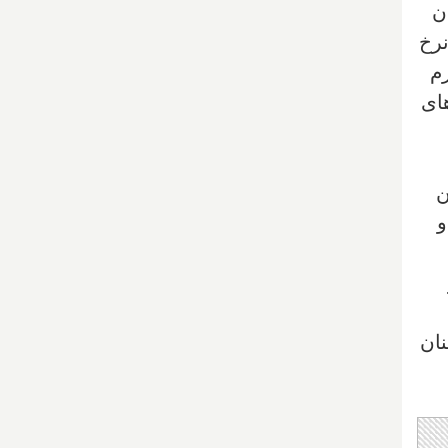
رشناسان
نرخ
م
% بوده و بانک‌های
رین
 و
نان